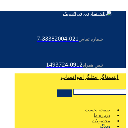
021-33382004-7
شماره تماس
0912-1493724
تلفن همراه
اینستاگرام
تلگرام
واتساپ
صفحه نخست
درباره ما
محصولات
وبلاگ