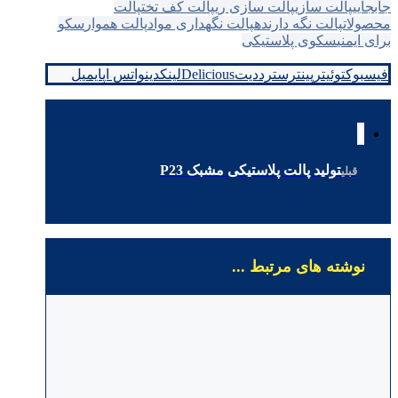
جابجایی
پالت سازی
پالت سازی ری
پالت کف تخت
پالت
محصولات
پالت نگه دارنده
پالت نگهداری مواد
پالت هموار
سکو
برای ایمنی
سکوی پلاستیکی
فیسبوک
توئیتر
پینترست
رددیت
Delicious
لینکدین
واتس اپ
ایمیل
تولید پالت پلاستیکی مشبک P23
قبلی
نوشته های مرتبط ...