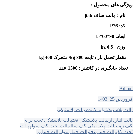
ویژگی های محصول :
نام :
پالت صاف
p36
کد:
P36
ابعاد:
90*60*15
وزن
:
6.5 kg
مقدار تحمل بار : ثابت
800
kg
/ متحرک
400 kg
تعداد جایگیری در کانتینر :
1500
عدد
Admin
فروردین 25, 1403
پالت پلاستیکی
تولید کننده پالت پلاستیکی
پالت انبارداری
پالت پلاستیکی تخت
پالت پلاستیکی تخت برای
کف زمین
پالت پلاستیکی کف سالن
پالت تخت کف سوله
پالت
تخت کفی
پالت حمل تخت
پالت حمل مواد
پالت حمل و