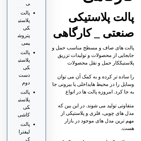
ی
پالت
پالت پلاستیکی
پلاستی
کی
صنعتی _ کارگاهی
پتروش
یمی
پالت های صاف و مسطح مناسب حمل و
پالت
جابجایی از محصولات و تولیدات تزریق
پلاستی
پلاستیککار حمل و نقل محصولات
کی
دست
را ساده تر کرده و به کمک آن می توان
دوم
وسایل را در محیط هایداخلی یا بیرونی جا
به جا کرد. امروزه پالت ها در انواع
پالت
پلاستی
متفاوتی تولید می شوند. در این
بین که
کی
مدل های چوبی، فلزی و پلاستیکی از
کاشی
مهم ترین مدل های موجود در بازار
پالت
هست.
لیفترا
ک