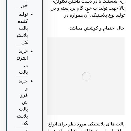
ری پلاستیک با در دست داشتن تکنولژی
خور
بالا جهت تولیدات خود گام برداشته و در
تولید
تولید نوع
پلاستیکی آن همواره در
کننده
حال احتمام و کوشش میباشد.
پالت
پلاستی
کی
خرید
اینترنت
ی
پالت
خرید
و
فرو
ش
پالت
پلاستی
کی
پالت ها ی پلاستیکی مورد نظر برای انواع
و اقسام بار بری ها است. شاید برای شما