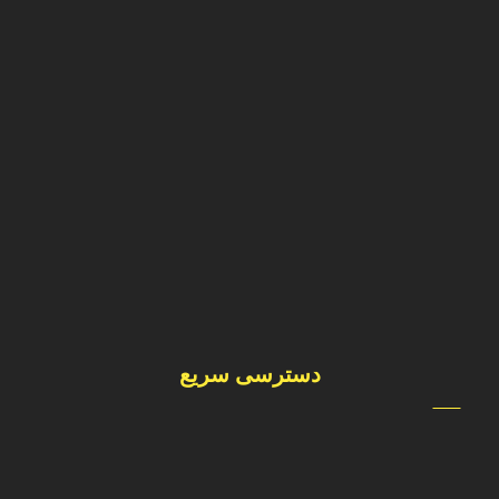
021-33382004-7
0912-1493724
فداییان اسلام – جنب هایپر نجم –خیابان شهید غیبی -انتهای
خیابان دانشگاه– پلاک ١٨
دسترسی سریع
درباره ما