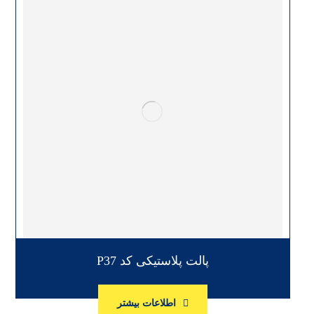
پالت پلاستیکی کد P37
اطلاعات بیشتر