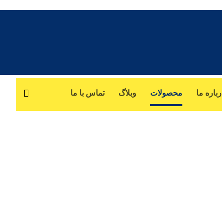
رباره ما
محصولات
وبلاگ
تماس با ما