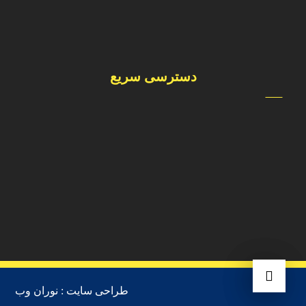
فداییان اسلام – جنب هایپر نجم –خیابان شهید غیبی -انتهای
خیابان دانشگاه– پلاک ١٨
دسترسی سریع
درباره ما
محصولات
فروشگاه
وبلاگ
تماس با ما
طراحی سایت : نوران وب