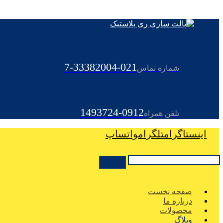
021-33382004-7
شماره تماس
0912-1493724
تلفن همراه
اینستاگرام
تلگرام
واتساپ
صفحه نخست
درباره ما
محصولات
وبلاگ