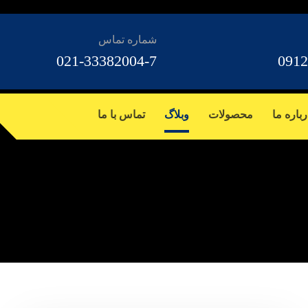
شماره تماس
021-33382004-7
0912
رباره ما
محصولات
وبلاگ
تماس با ما