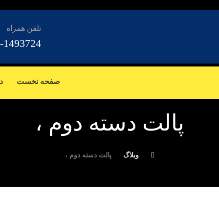
تلفن همراه
-1493724
صفحه نخست
د
پالت دسته دوم ،
وبلاگ
پالت دسته دوم ،