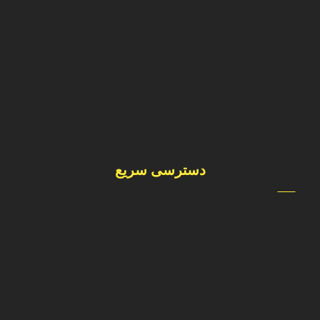
0912-1493724
فداییان اسلام – جنب هایپر نجم –خیابان شهید غیبی -انتهای
خیابان دانشگاه– پلاک ١٨
دسترسی سریع
درباره ما
محصولات
فروشگاه
وبلاگ